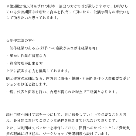
※第5回公演以降もプロの脚本・演出の方はお呼び致しますので、お呼びし
ている公演期間中は新たに台本を作成して頂いたり、公演や稽古の手伝いを
して頂きたいと思っております。
☆制作志望の方へ
・制作経験のある方(制作への意欲があれば未経験も可)
・細かい作業が得意な方
・資金管理が出来る方
上記に該当する方を募集しております。
劇団運営の車軸となる、内外共に責任・信頼・計画性を伴う大変重要なポジ
ションをお任せ致します。
一度、代表と面談を行い、合意が得られた時点で正所属となります。
高い目標へ向けて志を一つにして、共に成長していく上で必要なことと考
え、各分野においてこのような過程を組ませていただいております。
また、当劇団はスポンサーを確保しており、団員へのサポートとして費用負
担の軽減に取り組み、ワークショップ受講制度も設けています。