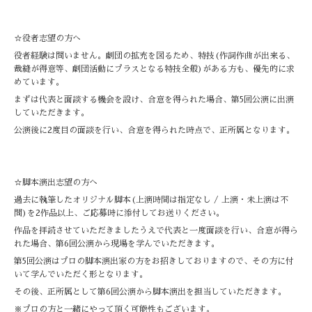
☆役者志望の方へ
役者経験は問いません。劇団の拡充を図るため、特技(作詞作曲が出来る、
裁縫が得意等、劇団活動にプラスとなる特技全般)がある方も、優先的に求
めています。
まずは代表と面談する機会を設け、合意を得られた場合、第5回公演に出演
していただきます。
公演後に2度目の面談を行い、合意を得られた時点で、正所属となります。
☆脚本演出志望の方へ
過去に執筆したオリジナル脚本(上演時間は指定なし / 上演・未上演は不
問)を2作品以上、ご応募時に添付してお送りください。
作品を拝読させていただきましたうえで代表と一度面談を行い、合意が得ら
れた場合、第6回公演から現場を学んでいただきます。
第5回公演はプロの脚本演出家の方をお招きしておりますので、その方に付
いて学んでいただく形となります。
その後、正所属として第6回公演から脚本演出を担当していただきます。
※プロの方と一緒にやって頂く可能性もございます。