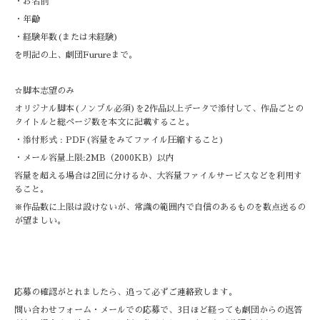
・お名前
・年齢
・経験年数(または未経験)
を明記の上、劇団Furureまで。
☆脚本志望のみ
オリジナル脚本(ノンブル必須)を2作品以上データで添付して、作品ごとの
タイトルと総ページ数を本文に記載すること。
・添付形式 : PDF(容量をみてファイル圧縮すること)
・メール容量上限:2MB（2000KB）以内
容量を超える場合は2回に分けるか、大容量ファイルサービスなどを利用す
ること。
※作品数に上限は設けないが、常識の範囲内で自信のあるものを数点送るの
が望ましい。
応募の確認がとれましたら、追って必ずご連絡致します。
問い合わせフォーム・メールでの応募で、3日ほど経っても劇団からの返答