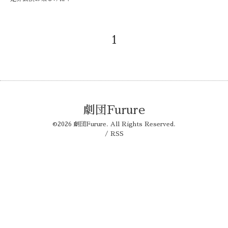
1
劇団Furure
©2026
劇団Furure
. All Rights Reserved.
/
RSS