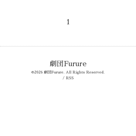
1
劇団Furure
©2026
劇団Furure
. All Rights Reserved.
/
RSS