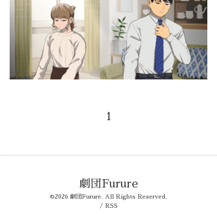
1
劇団Furure
©2026
劇団Furure
. All Rights Reserved.
/
RSS