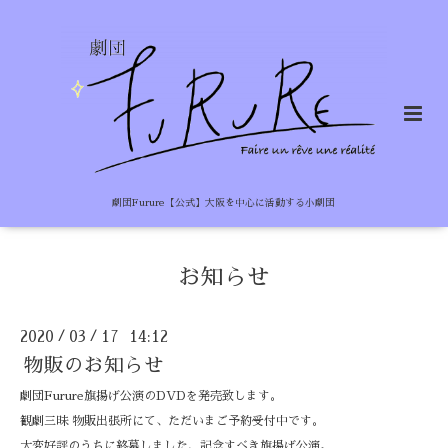
劇団Furure【公式】大阪を中心に活動する小劇団
お知らせ
2020
03
17 14:12
/
/
物販のお知らせ
劇団Furure旗揚げ公演のDVDを発売致します。
観劇三昧 物販出張所にて、ただいまご予約受付中です。
大変好評のうちに終幕しました、記念すべき旗揚げ公演。