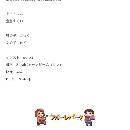
タイトル🍉
金魚すくい
男の子 ジョウ
女の子 れく
イラスト pon×2
脚本 Sarah(ムーンビームマシン)
映像 ぬん
BGM Nofu様