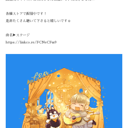
各種ストアで配信中です！
是非たくさん聴いて下さると嬉しいです☺️
曲名▶️ステージ
https://linkco.re/FCNeCFm9